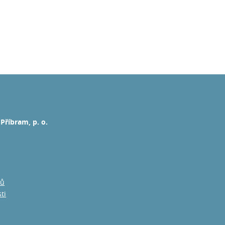
Příbram, p. o.
jů
ti