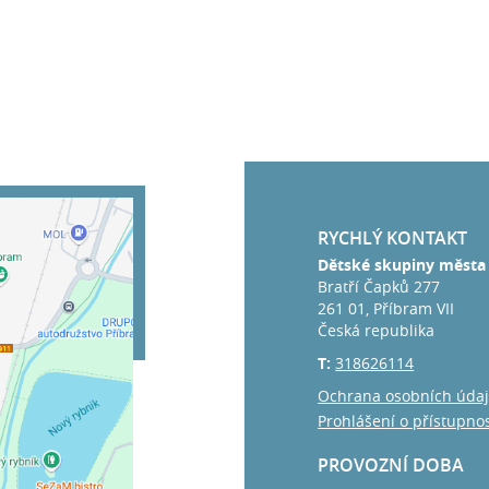
RYCHLÝ KONTAKT
Dětské skupiny města 
Bratří Čapků 277
261 01, Příbram VII
Česká republika
T:
318626114
Ochrana osobních úda
Prohlášení o přístupnos
PROVOZNÍ DOBA